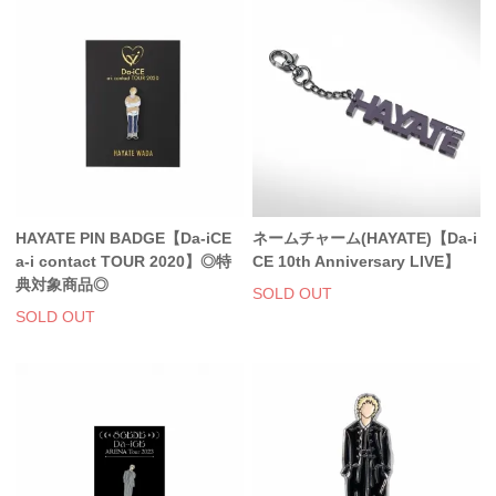
HAYATE PIN BADGE【Da-iCE
ネームチャーム(HAYATE)【Da-i
a-i contact TOUR 2020】◎特
CE 10th Anniversary LIVE】
典対象商品◎
SOLD OUT
SOLD OUT