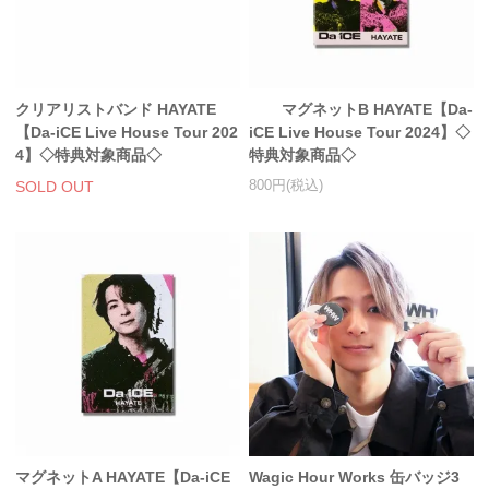
アクリルスタンド・アクセサリー・帽子
缶バッジ・ステッカー
クリアリストバンド HAYATE
マグネットB HAYATE【Da-
生活雑貨・菓子・ゲーム
【Da-iCE Live House Tour 202
iCE Live House Tour 2024】◇
4】◇特典対象商品◇
特典対象商品◇
工藤大輝グッズ
SOLD OUT
800円(税込)
岩岡徹グッズ
大野雄大グッズ
花村想太｜Natural Lag(ナチュラルラグ)グッズ
和田颯｜Wagic Hour Worksグッズ
写真集・パンフレット
クリスマスアイテム
EC限定グッズ
マグネットA HAYATE【Da-iCE
Wagic Hour Works 缶バッジ3