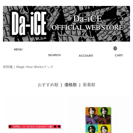
0
MENU
SEARCH
CART
ACCOUNT
和田颯｜Wagic Hour Worksグッズ
ペンライト・ブレスレットライト
マイアカウント
検索
フェイスタオル・タオル
会員登録
おすすめ順
| 価格順 |
新着順
Tシャツ・シャツ
ログイン
パーカー・スウェット・ブルゾン
バッグ・ポーチ
キーホルダー・チャーム