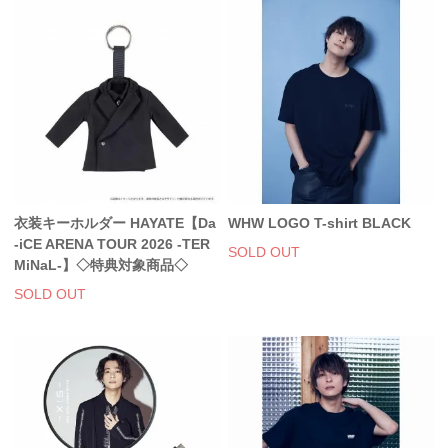
衣装キーホルダー HAYATE【Da
WHW LOGO T-shirt BLACK
-iCE ARENA TOUR 2026 -TER
SOLD OUT
MiNaL-】◇特典対象商品◇
SOLD OUT