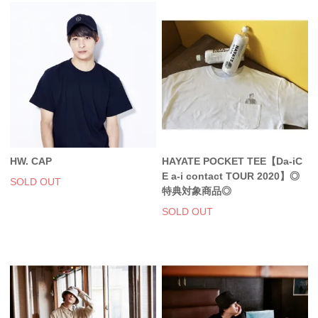
HW. CAP
HAYATE POCKET TEE【Da-iC
E a-i contact TOUR 2020】◎
SOLD OUT
特典対象商品◎
SOLD OUT