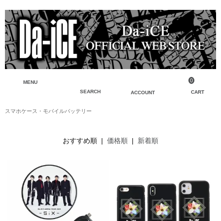
0
MENU
SEARCH
CART
ACCOUNT
スマホケース・モバイルバッテリー
ペンライト・ブレスレットライト
マイアカウント
検索
フェイスタオル・タオル
会員登録
おすすめ順 |
価格順
|
新着順
Tシャツ・シャツ
ログイン
パーカー・スウェット・ブルゾン
バッグ・ポーチ
キーホルダー・チャーム