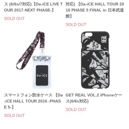
ス (6/6s/7対応)【Da-iCE LIVE T
対応) 【Da-iCE HALL TOUR 20
OUR 2017-NEXT PHASE-】
16 PHASE 5 FINAL in 日本武道
館】
SOLD OUT
SOLD OUT
スマートフォン防水ケース 【Da
GET REAL VOL.2 iPhoneケー
-iCE HALL TOUR 2016 -PHAS
ス(6/6s対応)
E 5-】
SOLD OUT
SOLD OUT