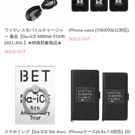
アクリルスタンド・アクセサリー・帽子
缶バッジ・ステッカー
ワイヤレスモバイルチャージャ
iPhone case (7/8/X/XS/11対応)
生活雑貨・菓子・ゲーム
ー 集合【Da-iCE ARENA TOUR
SOLD OUT
2021-SiX-】★特典対象商品★
工藤大輝グッズ
SOLD OUT
岩岡徹グッズ
大野雄大グッズ
花村想太｜Natural Lag(ナチュラルラグ)グッズ
和田颯｜Wagic Hour Worksグッズ
写真集・パンフレット
クリスマスアイテム
EC限定グッズ
スマホリング【Da-iCE 5th Anni
iPhoneケース(6.6s.7.8対応)【D