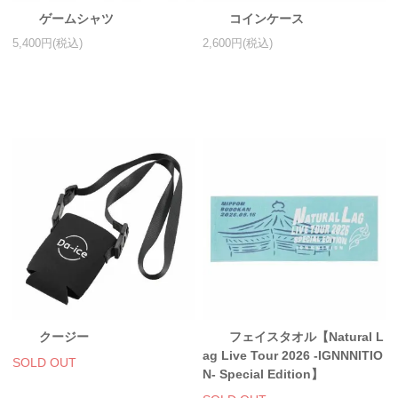
ゲームシャツ
コインケース
アクリルスタンド・アクセサリー・帽子
5,400円(税込)
2,600円(税込)
缶バッジ・ステッカー
生活雑貨・菓子・ゲーム
工藤大輝グッズ
岩岡徹グッズ
大野雄大グッズ
花村想太｜Natural Lag(ナチュラルラグ)グッズ
和田颯｜Wagic Hour Worksグッズ
写真集・パンフレット
クージー
フェイスタオル【Natural L
クリスマスアイテム
ag Live Tour 2026 -IGNNNITIO
SOLD OUT
N- Special Edition】
EC限定グッズ