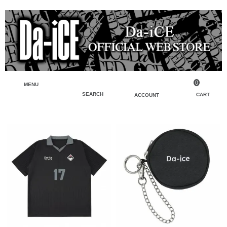
0
MENU
SEARCH
CART
ACCOUNT
ペンライト・ブレスレットライト
マイアカウント
検索
フェイスタオル・タオル
会員登録
Tシャツ・シャツ
ログイン
パーカー・スウェット・ブルゾン
バッグ・ポーチ
キーホルダー・チャーム