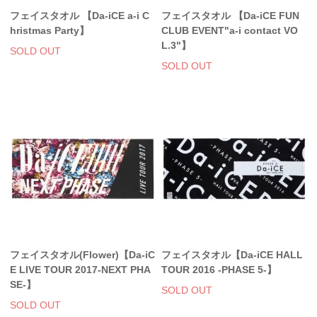
フェイスタオル 【Da-iCE a-i C
フェイスタオル 【Da-iCE FUN
hristmas Party】
CLUB EVENT"a-i contact VO
L.3"】
SOLD OUT
SOLD OUT
フェイスタオル(Flower)【Da-iC
フェイスタオル【Da-iCE HALL
E LIVE TOUR 2017-NEXT PHA
TOUR 2016 -PHASE 5-】
SE-】
SOLD OUT
SOLD OUT