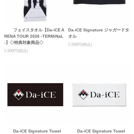
アクリルスタンド・アクセサリー・帽子
缶バッジ・ステッカー
フェイスタオル【Da-iCE A
Da-iCE Signature ジャガードタ
生活雑貨・菓子・ゲーム
RENA TOUR 2026 -TERMiNaL
オル
-】◇特典対象商品◇
工藤大輝グッズ
2,500円(税込)
2,500円(税込)
岩岡徹グッズ
大野雄大グッズ
花村想太｜Natural Lag(ナチュラルラグ)グッズ
和田颯｜Wagic Hour Worksグッズ
写真集・パンフレット
クリスマスアイテム
EC限定グッズ
Da-iCE Signature Towel
Da-iCE Signature Towel