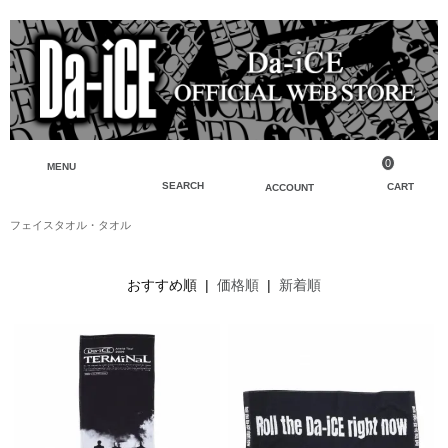
0
MENU
SEARCH
CART
ACCOUNT
フェイスタオル・タオル
ペンライト・ブレスレットライト
マイアカウント
検索
フェイスタオル・タオル
会員登録
おすすめ順 |
価格順
|
新着順
Tシャツ・シャツ
ログイン
パーカー・スウェット・ブルゾン
バッグ・ポーチ
キーホルダー・チャーム