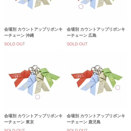
アクリルスタンド・アクセサリー・帽子
缶バッジ・ステッカー
会場別 カウントアップリボンキ
会場別 カウントアップリボンキ
生活雑貨・菓子・ゲーム
ーチェーン 沖縄
ーチェーン 広島
工藤大輝グッズ
SOLD OUT
SOLD OUT
岩岡徹グッズ
大野雄大グッズ
花村想太｜Natural Lag(ナチュラルラグ)グッズ
和田颯｜Wagic Hour Worksグッズ
写真集・パンフレット
クリスマスアイテム
会場別 カウントアップリボンキ
会場別 カウントアップリボンキ
ーチェーン 東京
ーチェーン 鹿児島
EC限定グッズ
SOLD OUT
SOLD OUT