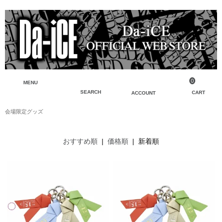
0
MENU
SEARCH
CART
ACCOUNT
会場限定グッズ
ペンライト・ブレスレットライト
マイアカウント
検索
フェイスタオル・タオル
会員登録
おすすめ順
|
価格順
| 新着順
Tシャツ・シャツ
ログイン
パーカー・スウェット・ブルゾン
バッグ・ポーチ
キーホルダー・チャーム