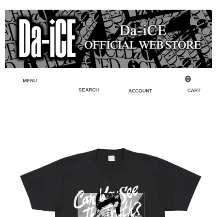
0
MENU
SEARCH
CART
ACCOUNT
ペンライト・ブレスレットライト
マイアカウント
検索
フェイスタオル・タオル
会員登録
Tシャツ・シャツ
ログイン
パーカー・スウェット・ブルゾン
バッグ・ポーチ
キーホルダー・チャーム