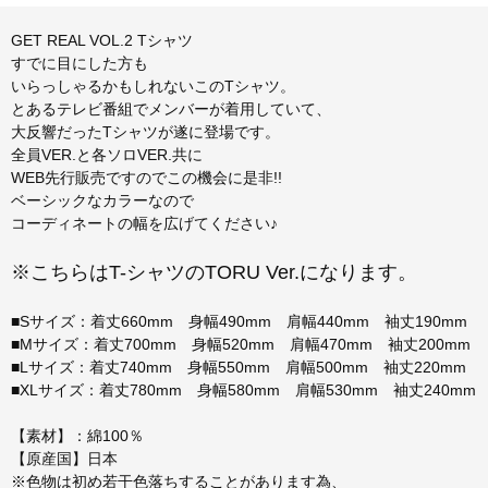
GET REAL VOL.2 Tシャツ
すでに目にした方も
いらっしゃるかもしれないこのTシャツ。
とあるテレビ番組でメンバーが着用していて、
大反響だったTシャツが遂に登場です。
全員VER.と各ソロVER.共に
WEB先行販売ですのでこの機会に是非!!
ベーシックなカラーなので
コーディネートの幅を広げてください♪
※こちらはT-シャツのTORU Ver.になります。
■Sサイズ：着丈660mm 身幅490mm 肩幅440mm 袖丈190mm
■Mサイズ：着丈700mm 身幅520mm 肩幅470mm 袖丈200mm
■Lサイズ：着丈740mm 身幅550mm 肩幅500mm 袖丈220mm
■XLサイズ：着丈780mm 身幅580mm 肩幅530mm 袖丈240mm
【素材】：綿100％
【原産国】日本
※色物は初め若干色落ちすることがあります為、