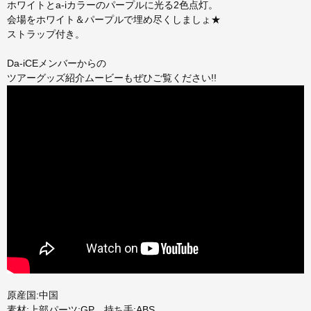
ホワイトとa-iカラーのパープルに光る2色点灯。
会場をホワイト＆パープルで埋め尽くしましょ★
ストラップ付き。
Da-iCEメンバーからの
ツアーグッズ紹介ムービーもぜひご覧ください!!
原産国:中国
素材:上部パーツ:GP 持ち手:ABS