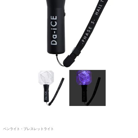
アクリルスタンド・アクセサリー・帽子
缶バッジ・ステッカー
生活雑貨・菓子・ゲーム
工藤大輝グッズ
岩岡徹グッズ
大野雄大グッズ
花村想太｜Natural Lag(ナチュラルラグ)グッズ
和田颯｜Wagic Hour Worksグッズ
写真集・パンフレット
クリスマスアイテム
ペンライト・ブレスレットライト
EC限定グッズ