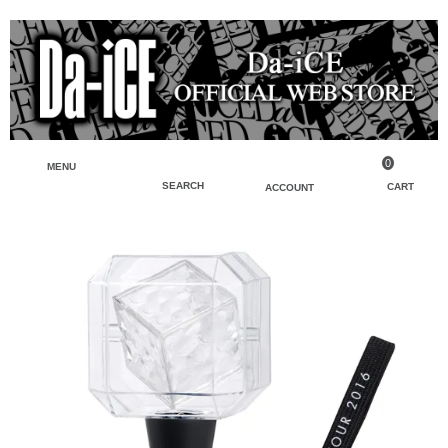
0
MENU
SEARCH
CART
ACCOUNT
ペンライト・ブレスレットライト
マイアカウント
検索
フェイスタオル・タオル
会員登録
Tシャツ・シャツ
ログイン
パーカー・スウェット・ブルゾン
バッグ・ポーチ
キーホルダー・チャーム