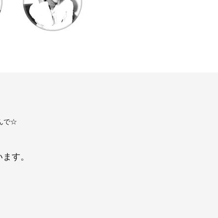
んで☆
います。