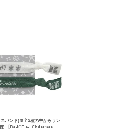
スバンド(※全5種の中からラン
ゴムブレスバンド(※全5種の中
 【Da-iCE a-i Christmas
ダムで1個)【Da-iCE a-i contac
VOL.4】