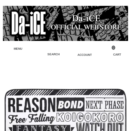
0
MENU
SEARCH
CART
ACCOUNT
ペンライト・ブレスレットライト
マイアカウント
検索
フェイスタオル・タオル
会員登録
Tシャツ・シャツ
ログイン
パーカー・スウェット・ブルゾン
バッグ・ポーチ
キーホルダー・チャーム