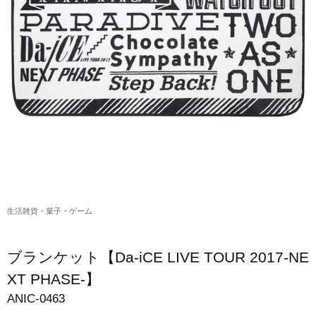
アクリルスタンド・アクセサリー・帽子
缶バッジ・ステッカー
生活雑貨・菓子・ゲーム
工藤大輝グッズ
岩岡徹グッズ
大野雄大グッズ
花村想太｜Natural Lag(ナチュラルラグ)グッズ
生活雑貨・菓子・ゲーム
和田颯｜Wagic Hour Worksグッズ
写真集・パンフレット
ブランケット【Da-iCE LIVE TOUR 2017-NE
クリスマスアイテム
XT PHASE-】
ANIC-0463
EC限定グッズ