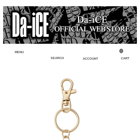
0
MENU
SEARCH
CART
ACCOUNT
ペンライト・ブレスレットライト
マイアカウント
検索
フェイスタオル・タオル
会員登録
Tシャツ・シャツ
ログイン
パーカー・スウェット・ブルゾン
バッグ・ポーチ
キーホルダー・チャーム