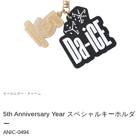
アクリルスタンド・アクセサリー・帽子
缶バッジ・ステッカー
生活雑貨・菓子・ゲーム
工藤大輝グッズ
岩岡徹グッズ
大野雄大グッズ
花村想太｜Natural Lag(ナチュラルラグ)グッズ
キーホルダー・チャーム
和田颯｜Wagic Hour Worksグッズ
写真集・パンフレット
5th Anniversary Year スペシャルキーホルダ
クリスマスアイテム
ー
ANIC-0494
EC限定グッズ