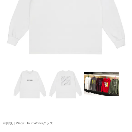
アクリルスタンド・アクセサリー・帽子
缶バッジ・ステッカー
生活雑貨・菓子・ゲーム
工藤大輝グッズ
岩岡徹グッズ
大野雄大グッズ
花村想太｜Natural Lag(ナチュラルラグ)グッズ
和田颯｜Wagic Hour Worksグッズ
写真集・パンフレット
クリスマスアイテム
和田颯｜Wagic Hour Worksグッズ
EC限定グッズ