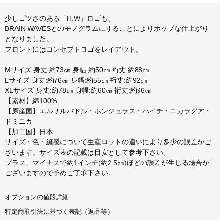
少しゴツさのある「H.W」ロゴも、
BRAIN WAVESとのモノグラムにすることによりポップな仕上がり
となりました。
フロントにはコンセプトロゴをレイアウト。
Mサイズ 身丈:約73㎝ 身幅:約50㎝ 裄丈:約88㎝
Lサイズ 身丈:約76㎝ 身幅:約55㎝ 裄丈:約92㎝
XLサイズ 身丈:約78㎝ 身幅:約60㎝ 裄丈:約96㎝
【素材】綿100%
【原産国】エルサルバドル・ホンジュラス・ハイチ・ニカラグア・
ドミニカ
【加工国】日本
サイズ・色・縫製について生産ロットの違いにより多少の誤差がご
ざいます。サイズ表の記載は目安として参考下さい。
プラス、マイナスで約1インチ(約2.5㎝)ほどの誤差が生じる場合が
ございますので予めご了承下さい。
オプションの値段詳細
特定商取引法に基づく表記（返品等）