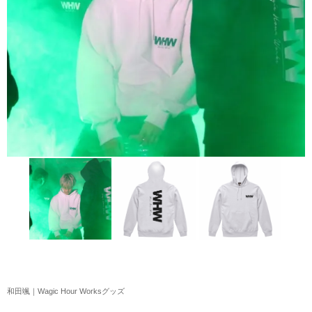
アクリルスタンド・アクセサリー・帽子
缶バッジ・ステッカー
生活雑貨・菓子・ゲーム
工藤大輝グッズ
岩岡徹グッズ
大野雄大グッズ
花村想太｜Natural Lag(ナチュラルラグ)グッズ
和田颯｜Wagic Hour Worksグッズ
写真集・パンフレット
クリスマスアイテム
和田颯｜Wagic Hour Worksグッズ
EC限定グッズ