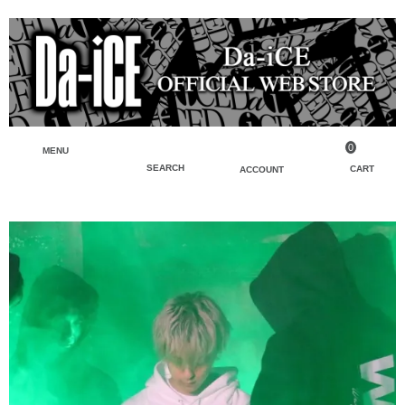
0
MENU
SEARCH
CART
ACCOUNT
ペンライト・ブレスレットライト
マイアカウント
検索
フェイスタオル・タオル
会員登録
Tシャツ・シャツ
ログイン
パーカー・スウェット・ブルゾン
バッグ・ポーチ
キーホルダー・チャーム