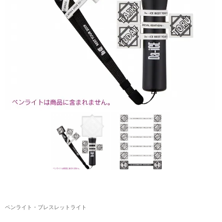
アクリルスタンド・アクセサリー・帽子
缶バッジ・ステッカー
生活雑貨・菓子・ゲーム
工藤大輝グッズ
岩岡徹グッズ
大野雄大グッズ
花村想太｜Natural Lag(ナチュラルラグ)グッズ
和田颯｜Wagic Hour Worksグッズ
写真集・パンフレット
クリスマスアイテム
ペンライト・ブレスレットライト
EC限定グッズ