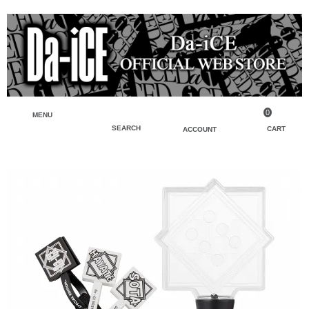
0
MENU
SEARCH
CART
ACCOUNT
ペンライト・ブレスレットライト
マイアカウント
検索
フェイスタオル・タオル
会員登録
Tシャツ・シャツ
ログイン
パーカー・スウェット・ブルゾン
バッグ・ポーチ
キーホルダー・チャーム