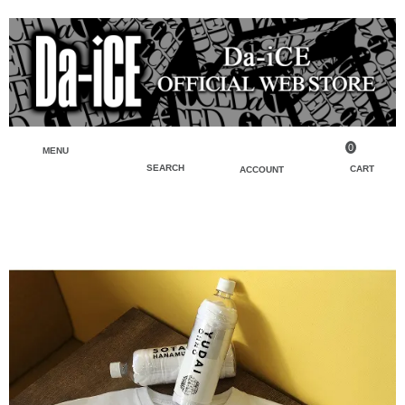
0
MENU
SEARCH
CART
ACCOUNT
ペンライト・ブレスレットライト
マイアカウント
検索
フェイスタオル・タオル
会員登録
Tシャツ・シャツ
ログイン
パーカー・スウェット・ブルゾン
バッグ・ポーチ
キーホルダー・チャーム