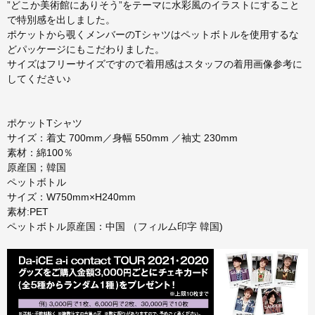
”どこか美術館にありそう”をテーマに水彩風のイラストにすること
で特別感を出しました。
ポケットから覗くメンバーのTシャツはペットボトルを使用するな
どパッケージにもこだわりました。
サイズはフリーサイズですので着用感はスタッフの着用画像参考に
してください♪
ポケットTシャツ
サイズ：着丈 700mm／身幅 550mm ／袖丈 230mm
素材：綿100％
原産国；韓国
ペットボトル
サイズ：W750mm×H240mm
素材:PET
ペットボトル原産国：中国 （フィルム印字 韓国)