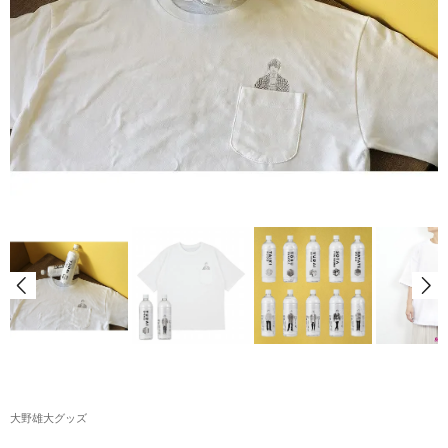
アクリルスタンド・アクセサリー・帽子
缶バッジ・ステッカー
生活雑貨・菓子・ゲーム
工藤大輝グッズ
岩岡徹グッズ
大野雄大グッズ
花村想太｜Natural Lag(ナチュラルラグ)グッズ
和田颯｜Wagic Hour Worksグッズ
写真集・パンフレット
クリスマスアイテム
大野雄大グッズ
EC限定グッズ