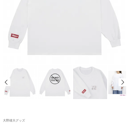
アクリルスタンド・アクセサリー・帽子
缶バッジ・ステッカー
生活雑貨・菓子・ゲーム
工藤大輝グッズ
岩岡徹グッズ
大野雄大グッズ
花村想太｜Natural Lag(ナチュラルラグ)グッズ
和田颯｜Wagic Hour Worksグッズ
写真集・パンフレット
クリスマスアイテム
大野雄大グッズ
EC限定グッズ