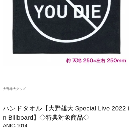
アクリルスタンド・アクセサリー・帽子
缶バッジ・ステッカー
生活雑貨・菓子・ゲーム
工藤大輝グッズ
岩岡徹グッズ
大野雄大グッズ
花村想太｜Natural Lag(ナチュラルラグ)グッズ
大野雄大グッズ
和田颯｜Wagic Hour Worksグッズ
写真集・パンフレット
ハンドタオル【大野雄大 Special Live 2022 i
クリスマスアイテム
n Billboard】◇特典対象商品◇
ANIC-1014
EC限定グッズ