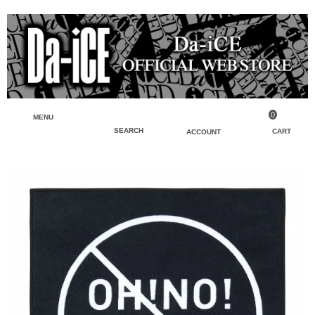
0
MENU
SEARCH
CART
ACCOUNT
ペンライト・ブレスレットライト
マイアカウント
検索
フェイスタオル・タオル
会員登録
Tシャツ・シャツ
ログイン
パーカー・スウェット・ブルゾン
バッグ・ポーチ
キーホルダー・チャーム