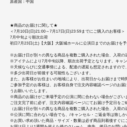
原産国：中国
★商品のお届けに関して★
＜7月10日(日)21:00～7月17日(日)23:59までにご購入のお客様＞
7月中旬より順次出荷
初日7月23日(土)【大阪】大阪城ホールに公演日までのお届けを
※お届け日が別々の異なる商品を複数ご購入された場合、入荷の
※アイテムにより7月中旬以降、順次出荷予定となります。キャ
※天候ならびに交通事情による、配達の遅延も想定されますので
※多少出荷日が前後する可能性もございます。
また、お客様がお住まいの地域により、出荷日からお届けまで時
ご参加予定のお客様は、お客様自身で注文内容確認ページのお届
うお願いいたします。
※商品のお届けがご来場予定の公演に間に合わない場合がござい
ご注文完了前に必ず、注文内容確認ページにてお届け予定日をご
（お届け日が別々の異なる商品を複数ご購入された場合、入荷の
※公演に間に合わない場合でも、/キャンセル・ご返金等は致し
※お買い求め頂いた商品・サイズ・数量は必ず商品到着後すぐに
お届け日より1週間を超えた後のクレーム、申告、後日のお問い