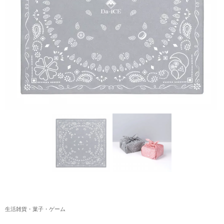
アクリルスタンド・アクセサリー・帽子
缶バッジ・ステッカー
生活雑貨・菓子・ゲーム
工藤大輝グッズ
岩岡徹グッズ
大野雄大グッズ
花村想太｜Natural Lag(ナチュラルラグ)グッズ
和田颯｜Wagic Hour Worksグッズ
写真集・パンフレット
クリスマスアイテム
生活雑貨・菓子・ゲーム
EC限定グッズ