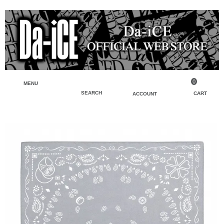
0
MENU
SEARCH
CART
ACCOUNT
ペンライト・ブレスレットライト
マイアカウント
検索
フェイスタオル・タオル
会員登録
Tシャツ・シャツ
ログイン
パーカー・スウェット・ブルゾン
バッグ・ポーチ
キーホルダー・チャーム