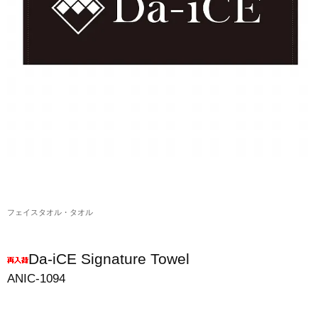
アクリルスタンド・アクセサリー・帽子
缶バッジ・ステッカー
生活雑貨・菓子・ゲーム
工藤大輝グッズ
岩岡徹グッズ
大野雄大グッズ
花村想太｜Natural Lag(ナチュラルラグ)グッズ
フェイスタオル・タオル
和田颯｜Wagic Hour Worksグッズ
写真集・パンフレット
Da-iCE Signature Towel
クリスマスアイテム
ANIC-1094
EC限定グッズ