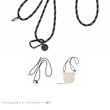
アクリルスタンド・アクセサリー・帽子
缶バッジ・ステッカー
生活雑貨・菓子・ゲーム
工藤大輝グッズ
岩岡徹グッズ
大野雄大グッズ
花村想太｜Natural Lag(ナチュラルラグ)グッズ
和田颯｜Wagic Hour Worksグッズ
写真集・パンフレット
クリスマスアイテム
アクリルスタンド・アクセサリー・帽子
EC限定グッズ