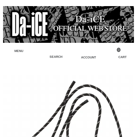
0
MENU
SEARCH
CART
ACCOUNT
ペンライト・ブレスレットライト
マイアカウント
検索
フェイスタオル・タオル
会員登録
Tシャツ・シャツ
ログイン
パーカー・スウェット・ブルゾン
バッグ・ポーチ
キーホルダー・チャーム