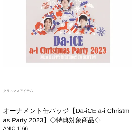
アクリルスタンド・アクセサリー・帽子
缶バッジ・ステッカー
生活雑貨・菓子・ゲーム
工藤大輝グッズ
岩岡徹グッズ
大野雄大グッズ
花村想太｜Natural Lag(ナチュラルラグ)グッズ
クリスマスアイテム
和田颯｜Wagic Hour Worksグッズ
写真集・パンフレット
オーナメント缶バッジ【Da-iCE a-i Christm
クリスマスアイテム
as Party 2023】◇特典対象商品◇
ANIC-1166
EC限定グッズ