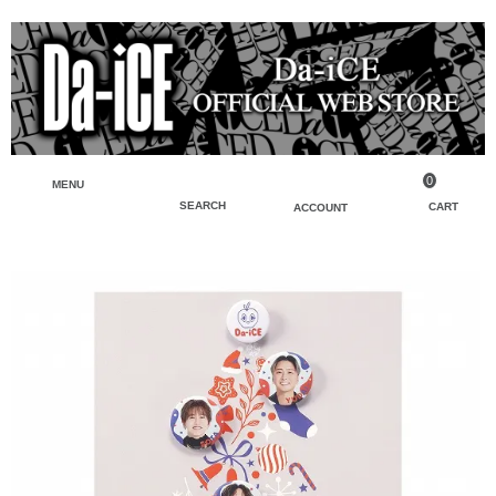
0
MENU
SEARCH
CART
ACCOUNT
ペンライト・ブレスレットライト
マイアカウント
検索
フェイスタオル・タオル
会員登録
Tシャツ・シャツ
ログイン
パーカー・スウェット・ブルゾン
バッグ・ポーチ
キーホルダー・チャーム