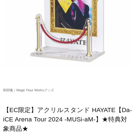
アクリルスタンド・アクセサリー・帽子
缶バッジ・ステッカー
生活雑貨・菓子・ゲーム
工藤大輝グッズ
岩岡徹グッズ
大野雄大グッズ
花村想太｜Natural Lag(ナチュラルラグ)グッズ
和田颯｜Wagic Hour Worksグッズ
和田颯｜Wagic Hour Worksグッズ
写真集・パンフレット
【EC限定】アクリルスタンド HAYATE【Da-
クリスマスアイテム
iCE Arena Tour 2024 -MUSi-aM-】★特典対
象商品★
EC限定グッズ