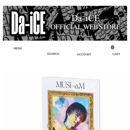
0
MENU
SEARCH
CART
ACCOUNT
ペンライト・ブレスレットライト
マイアカウント
検索
フェイスタオル・タオル
会員登録
Tシャツ・シャツ
ログイン
パーカー・スウェット・ブルゾン
バッグ・ポーチ
キーホルダー・チャーム