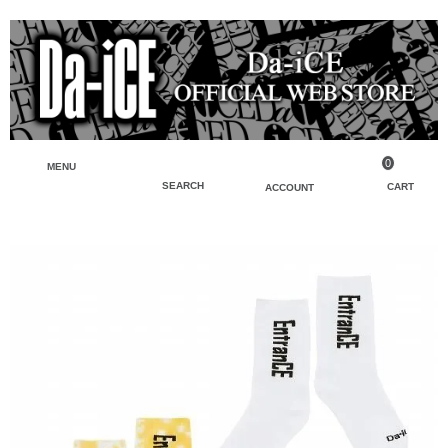
0
MENU
SEARCH
CART
ACCOUNT
ペンライト・ブレスレットライト
マイアカウント
検索
フェイスタオル・タオル
会員登録
Tシャツ・シャツ
ログイン
パーカー・スウェット・ブルゾン
バッグ・ポーチ
キーホルダー・チャーム