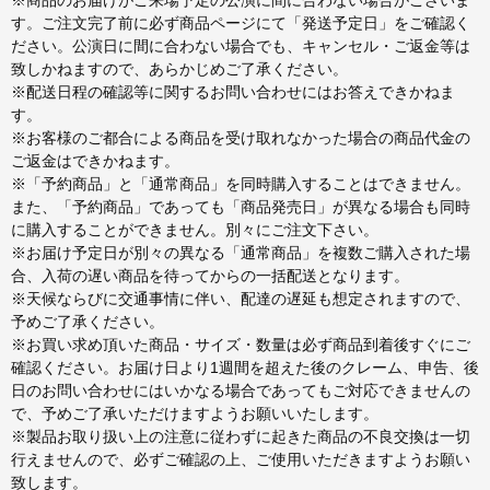
す。ご注文完了前に必ず商品ページにて「発送予定日」をご確認く
ださい。公演日に間に合わない場合でも、キャンセル・ご返金等は
致しかねますので、あらかじめご了承ください。
※配送日程の確認等に関するお問い合わせにはお答えできかねま
す。
※お客様のご都合による商品を受け取れなかった場合の商品代金の
ご返金はできかねます。
※「予約商品」と「通常商品」を同時購入することはできません。
また、「予約商品」であっても「商品発売日」が異なる場合も同時
に購入することができません。別々にご注文下さい。
※お届け予定日が別々の異なる「通常商品」を複数ご購入された場
合、入荷の遅い商品を待ってからの一括配送となります。
※天候ならびに交通事情に伴い、配達の遅延も想定されますので、
予めご了承ください。
※お買い求め頂いた商品・サイズ・数量は必ず商品到着後すぐにご
確認ください。お届け日より1週間を超えた後のクレーム、申告、後
日のお問い合わせにはいかなる場合であってもご対応できませんの
で、予めご了承いただけますようお願いいたします。
※製品お取り扱い上の注意に従わずに起きた商品の不良交換は一切
行えませんので、必ずご確認の上、ご使用いただきますようお願い
致します。