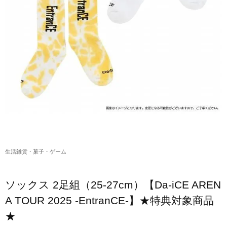
アクリルスタンド・アクセサリー・帽子
缶バッジ・ステッカー
生活雑貨・菓子・ゲーム
工藤大輝グッズ
岩岡徹グッズ
大野雄大グッズ
花村想太｜Natural Lag(ナチュラルラグ)グッズ
生活雑貨・菓子・ゲーム
和田颯｜Wagic Hour Worksグッズ
写真集・パンフレット
ソックス 2足組（25-27cm）【Da-iCE AREN
クリスマスアイテム
A TOUR 2025 -EntranCE-】★特典対象商品
★
EC限定グッズ