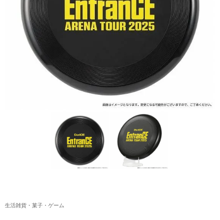
アクリルスタンド・アクセサリー・帽子
缶バッジ・ステッカー
生活雑貨・菓子・ゲーム
工藤大輝グッズ
岩岡徹グッズ
大野雄大グッズ
花村想太｜Natural Lag(ナチュラルラグ)グッズ
和田颯｜Wagic Hour Worksグッズ
写真集・パンフレット
クリスマスアイテム
生活雑貨・菓子・ゲーム
EC限定グッズ