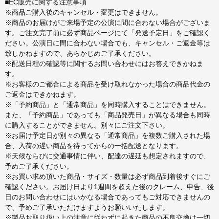
■EC販売に関する注意事項
※商品ご購入後のキャンセル・変更はできません。
※商品のお届けがご来場予定の公演に間に合わない場合がございま
す。ご注文完了前に必ず商品ページにて「発送予定日」をご確認く
ださい。公演日に間に合わない場合でも、キャンセル・ご返金等は
致しかねますので、あらかじめご了承ください。
※配送日程の確認等に関するお問い合わせにはお答えできかねま
す。
※お客様のご都合による商品を受け取れなかった場合の商品代金の
ご返金はできかねます。
※「予約商品」と「通常商品」を同時購入することはできません。
また、「予約商品」であっても「商品発売日」が異なる場合も同時
に購入することができません。別々にご注文下さい。
※お届け予定日が別々の異なる「通常商品」を複数ご購入された場
合、入荷の遅い商品を待ってからの一括配送となります。
※天候ならびに交通事情に伴い、配達の遅延も想定されますので、
予めご了承ください。
※お買い求め頂いた商品・サイズ・数量は必ず商品到着後すぐにご
確認ください。お届け日より1週間を超えた後のクレーム、申告、後
日のお問い合わせにはいかなる場合であってもご対応できませんの
で、予めご了承いただけますようお願いいたします。
※製品お取り扱い上の注意に従わずに起きた商品の不良交換は一切