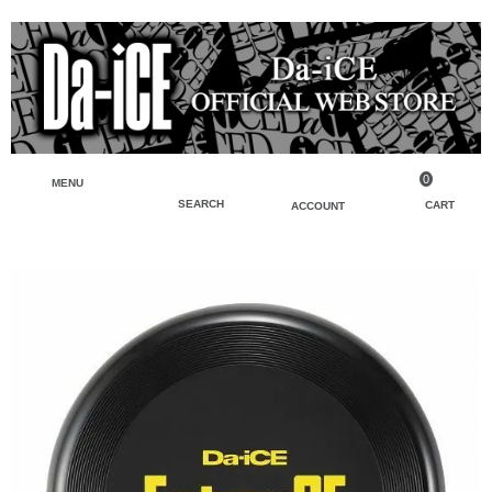
0
MENU
SEARCH
CART
ACCOUNT
ペンライト・ブレスレットライト
マイアカウント
検索
フェイスタオル・タオル
会員登録
Tシャツ・シャツ
ログイン
パーカー・スウェット・ブルゾン
バッグ・ポーチ
キーホルダー・チャーム