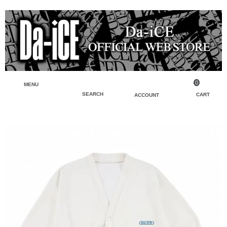
0
MENU
SEARCH
CART
ACCOUNT
ペンライト・ブレスレットライト
マイアカウント
検索
フェイスタオル・タオル
会員登録
Tシャツ・シャツ
ログイン
パーカー・スウェット・ブルゾン
バッグ・ポーチ
キーホルダー・チャーム