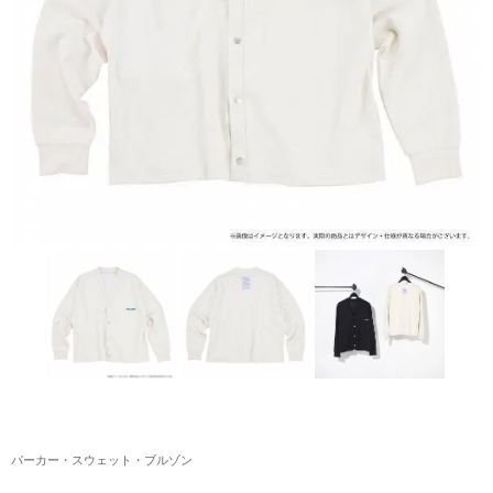
アクリルスタンド・アクセサリー・帽子
缶バッジ・ステッカー
生活雑貨・菓子・ゲーム
工藤大輝グッズ
岩岡徹グッズ
大野雄大グッズ
花村想太｜Natural Lag(ナチュラルラグ)グッズ
和田颯｜Wagic Hour Worksグッズ
写真集・パンフレット
クリスマスアイテム
パーカー・スウェット・ブルゾン
EC限定グッズ