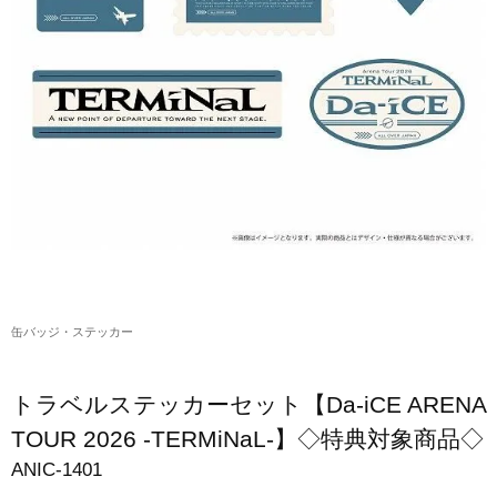
アクリルスタンド・アクセサリー・帽子
缶バッジ・ステッカー
生活雑貨・菓子・ゲーム
工藤大輝グッズ
岩岡徹グッズ
大野雄大グッズ
花村想太｜Natural Lag(ナチュラルラグ)グッズ
缶バッジ・ステッカー
和田颯｜Wagic Hour Worksグッズ
写真集・パンフレット
トラベルステッカーセット【Da-iCE ARENA
クリスマスアイテム
TOUR 2026 -TERMiNaL-】◇特典対象商品◇
ANIC-1401
EC限定グッズ