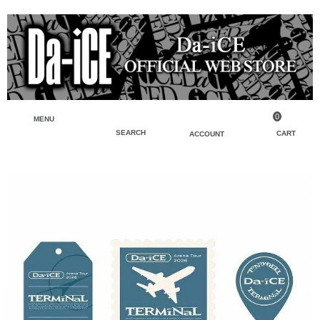
0
MENU
SEARCH
CART
ACCOUNT
ペンライト・ブレスレットライト
マイアカウント
検索
フェイスタオル・タオル
会員登録
Tシャツ・シャツ
ログイン
パーカー・スウェット・ブルゾン
バッグ・ポーチ
キーホルダー・チャーム