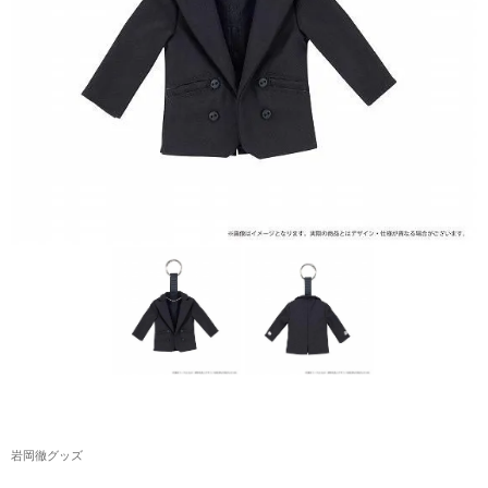
アクリルスタンド・アクセサリー・帽子
缶バッジ・ステッカー
生活雑貨・菓子・ゲーム
工藤大輝グッズ
岩岡徹グッズ
大野雄大グッズ
花村想太｜Natural Lag(ナチュラルラグ)グッズ
和田颯｜Wagic Hour Worksグッズ
写真集・パンフレット
クリスマスアイテム
岩岡徹グッズ
EC限定グッズ