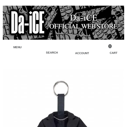
0
MENU
SEARCH
CART
ACCOUNT
ペンライト・ブレスレットライト
マイアカウント
検索
フェイスタオル・タオル
会員登録
Tシャツ・シャツ
ログイン
パーカー・スウェット・ブルゾン
バッグ・ポーチ
キーホルダー・チャーム