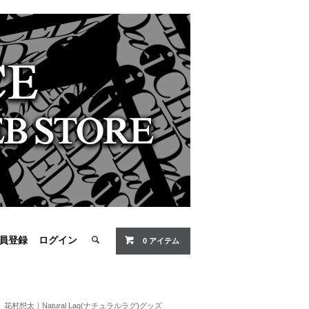
員登録
ログイン
0 アイテム
花村想太｜Natural Lag(ナチュラルラグ)グッズ