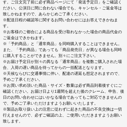
す。ご注文完了前に必ず商品ページにて「発送予定日」をご確認く
ださい。公演日に間に合わない場合でも、キャンセル・ご返金等は
致しかねますので、あらかじめご了承ください。
※配送日程の確認等に関するお問い合わせにはお答えできかねま
す。
※お客様のご都合による商品を受け取れなかった場合の商品代金の
ご返金はできかねます。
※「予約商品」と「通常商品」を同時購入することはできません。
また、「予約商品」であっても「商品発売日」が異なる場合も同時
に購入することができません。別々にご注文下さい。
※お届け予定日が別々の異なる「通常商品」を複数ご購入された場
合、入荷の遅い商品を待ってからの一括配送となります。
※天候ならびに交通事情に伴い、配達の遅延も想定されますので、
予めご了承ください。
※お買い求め頂いた商品・サイズ・数量は必ず商品到着後すぐにご
確認ください。お届け日より1週間を超えた後のクレーム、申告、後
日のお問い合わせにはいかなる場合であってもご対応できませんの
で、予めご了承いただけますようお願いいたします。
※製品お取り扱い上の注意に従わずに起きた商品の不良交換は一切
行えませんので、必ずご確認の上、ご使用いただきますようお願い
致します。