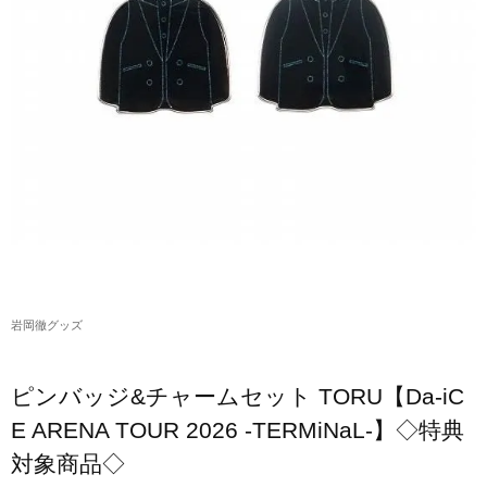
アクリルスタンド・アクセサリー・帽子
缶バッジ・ステッカー
生活雑貨・菓子・ゲーム
工藤大輝グッズ
岩岡徹グッズ
大野雄大グッズ
花村想太｜Natural Lag(ナチュラルラグ)グッズ
岩岡徹グッズ
和田颯｜Wagic Hour Worksグッズ
写真集・パンフレット
ピンバッジ&チャームセット TORU【Da-iC
クリスマスアイテム
E ARENA TOUR 2026 -TERMiNaL-】◇特典
対象商品◇
EC限定グッズ