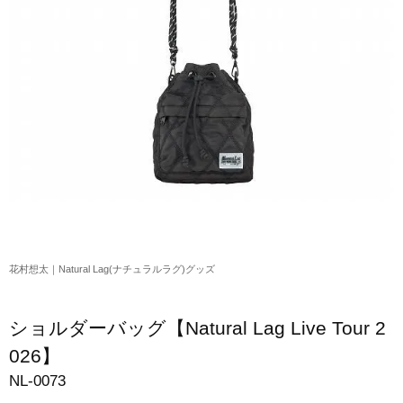
アクリルスタンド・アクセサリー・帽子
缶バッジ・ステッカー
生活雑貨・菓子・ゲーム
工藤大輝グッズ
岩岡徹グッズ
大野雄大グッズ
花村想太｜Natural Lag(ナチュラルラグ)グッズ
花村想太｜Natural Lag(ナチュラルラグ)グッズ
和田颯｜Wagic Hour Worksグッズ
写真集・パンフレット
ショルダーバッグ【Natural Lag Live Tour 2
クリスマスアイテム
026】
NL-0073
EC限定グッズ