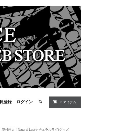
員登録
ログイン
0 アイテム
花村想太｜Natural Lag(ナチュラルラグ)グッズ