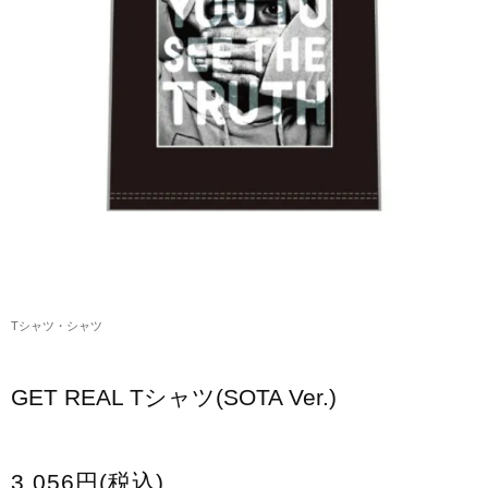
アクリルスタンド・アクセサリー・帽子
缶バッジ・ステッカー
生活雑貨・菓子・ゲーム
工藤大輝グッズ
岩岡徹グッズ
大野雄大グッズ
花村想太｜Natural Lag(ナチュラルラグ)グッズ
Tシャツ・シャツ
和田颯｜Wagic Hour Worksグッズ
写真集・パンフレット
GET REAL Tシャツ(SOTA Ver.)
クリスマスアイテム
EC限定グッズ
3,056円(税込)