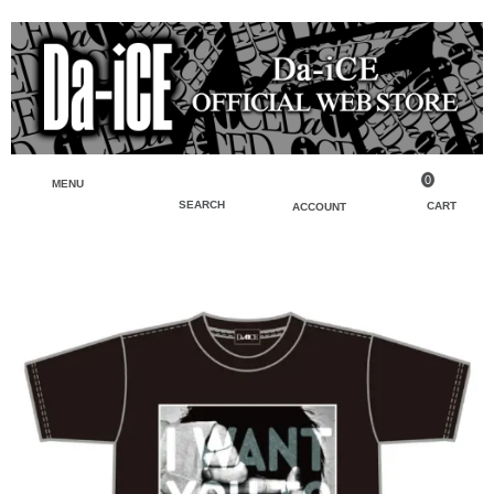
0
MENU
SEARCH
CART
ACCOUNT
ペンライト・ブレスレットライト
マイアカウント
検索
フェイスタオル・タオル
会員登録
Tシャツ・シャツ
ログイン
パーカー・スウェット・ブルゾン
バッグ・ポーチ
キーホルダー・チャーム