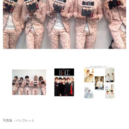
アクリルスタンド・アクセサリー・帽子
缶バッジ・ステッカー
生活雑貨・菓子・ゲーム
工藤大輝グッズ
岩岡徹グッズ
大野雄大グッズ
花村想太｜Natural Lag(ナチュラルラグ)グッズ
和田颯｜Wagic Hour Worksグッズ
写真集・パンフレット
クリスマスアイテム
写真集・パンフレット
EC限定グッズ