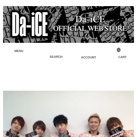
0
MENU
SEARCH
CART
ACCOUNT
ペンライト・ブレスレットライト
マイアカウント
検索
フェイスタオル・タオル
会員登録
Tシャツ・シャツ
ログイン
パーカー・スウェット・ブルゾン
バッグ・ポーチ
キーホルダー・チャーム