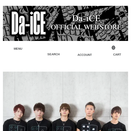
0
MENU
SEARCH
CART
ACCOUNT
ペンライト・ブレスレットライト
マイアカウント
検索
フェイスタオル・タオル
会員登録
Tシャツ・シャツ
ログイン
パーカー・スウェット・ブルゾン
バッグ・ポーチ
キーホルダー・チャーム