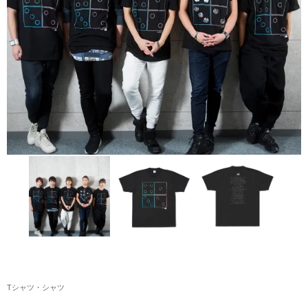
アクリルスタンド・アクセサリー・帽子
缶バッジ・ステッカー
生活雑貨・菓子・ゲーム
工藤大輝グッズ
岩岡徹グッズ
大野雄大グッズ
花村想太｜Natural Lag(ナチュラルラグ)グッズ
和田颯｜Wagic Hour Worksグッズ
写真集・パンフレット
クリスマスアイテム
Tシャツ・シャツ
EC限定グッズ