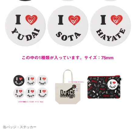
アクリルスタンド・アクセサリー・帽子
缶バッジ・ステッカー
生活雑貨・菓子・ゲーム
工藤大輝グッズ
岩岡徹グッズ
大野雄大グッズ
花村想太｜Natural Lag(ナチュラルラグ)グッズ
和田颯｜Wagic Hour Worksグッズ
写真集・パンフレット
クリスマスアイテム
缶バッジ・ステッカー
EC限定グッズ