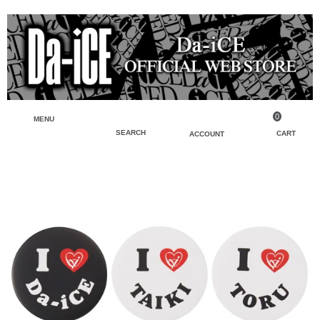
0
MENU
SEARCH
CART
ACCOUNT
ペンライト・ブレスレットライト
マイアカウント
検索
フェイスタオル・タオル
会員登録
Tシャツ・シャツ
ログイン
パーカー・スウェット・ブルゾン
バッグ・ポーチ
キーホルダー・チャーム