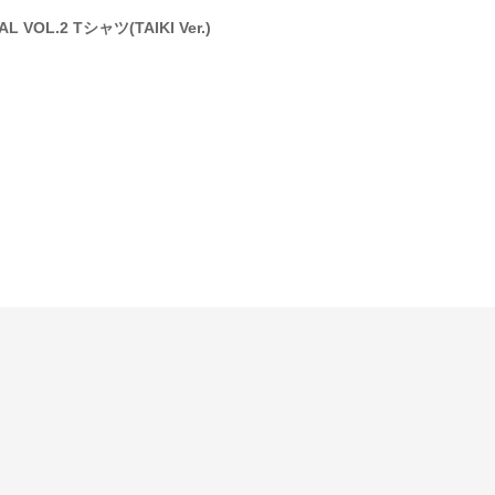
AL VOL.2 Tシャツ(TAIKI Ver.)
GET REAL VOL.2 パーカー(
HAYATE Ver.)