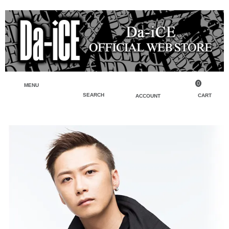
0
MENU
SEARCH
CART
ACCOUNT
ペンライト・ブレスレットライト
マイアカウント
検索
フェイスタオル・タオル
会員登録
Tシャツ・シャツ
ログイン
パーカー・スウェット・ブルゾン
バッグ・ポーチ
キーホルダー・チャーム