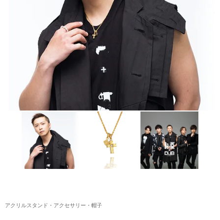
アクリルスタンド・アクセサリー・帽子
缶バッジ・ステッカー
生活雑貨・菓子・ゲーム
工藤大輝グッズ
岩岡徹グッズ
大野雄大グッズ
花村想太｜Natural Lag(ナチュラルラグ)グッズ
和田颯｜Wagic Hour Worksグッズ
写真集・パンフレット
クリスマスアイテム
アクリルスタンド・アクセサリー・帽子
EC限定グッズ