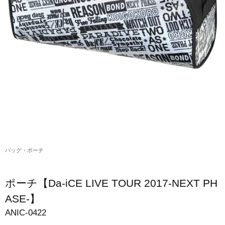
アクリルスタンド・アクセサリー・帽子
缶バッジ・ステッカー
生活雑貨・菓子・ゲーム
工藤大輝グッズ
岩岡徹グッズ
大野雄大グッズ
花村想太｜Natural Lag(ナチュラルラグ)グッズ
バッグ・ポーチ
和田颯｜Wagic Hour Worksグッズ
写真集・パンフレット
ポーチ【Da-iCE LIVE TOUR 2017-NEXT PH
クリスマスアイテム
ASE-】
ANIC-0422
EC限定グッズ