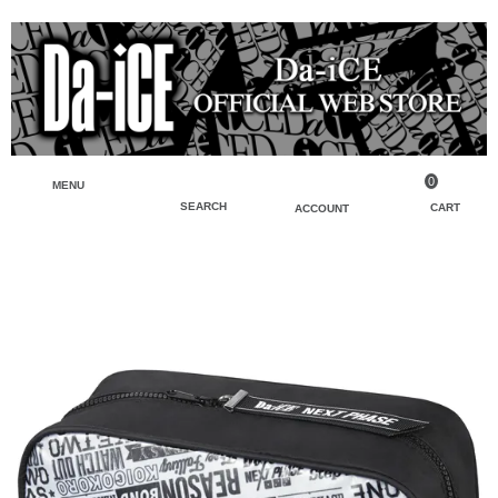
0
MENU
SEARCH
CART
ACCOUNT
ペンライト・ブレスレットライト
マイアカウント
検索
フェイスタオル・タオル
会員登録
Tシャツ・シャツ
ログイン
パーカー・スウェット・ブルゾン
バッグ・ポーチ
キーホルダー・チャーム