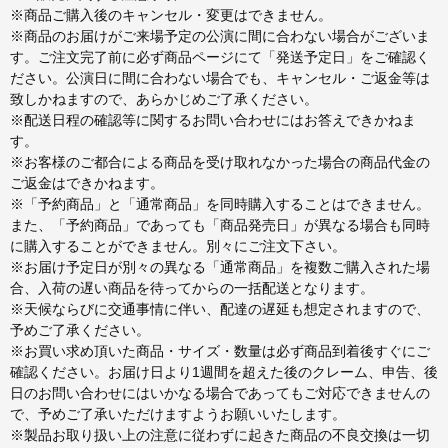
※商品ご購入後のキャンセル・変更はできません。
※商品のお届けがご来場予定の公演に間に合わない場合がございま
す。ご注文完了前に必ず商品ページにて「発送予定日」をご確認く
ださい。公演日に間に合わない場合でも、キャンセル・ご返金等は
致しかねますので、あらかじめご了承ください。
※配送日程の確認等に関するお問い合わせにはお答えできかねま
す。
※お客様のご都合による商品を受け取れなかった場合の商品代金の
ご返金はできかねます。
※「予約商品」と「通常商品」を同時購入することはできません。
また、「予約商品」であっても「商品発売日」が異なる場合も同時
に購入することができません。別々にご注文下さい。
※お届け予定日が別々の異なる「通常商品」を複数ご購入された場
合、入荷の遅い商品を待ってからの一括配送となります。
※天候ならびに交通事情に伴い、配達の遅延も想定されますので、
予めご了承ください。
※お買い求め頂いた商品・サイズ・数量は必ず商品到着後すぐにご
確認ください。お届け日より1週間を超えた後のクレーム、申告、後
日のお問い合わせにはいかなる場合であってもご対応できませんの
で、予めご了承いただけますようお願いいたします。
※製品お取り扱い上の注意に従わずに起きた商品の不良交換は一切