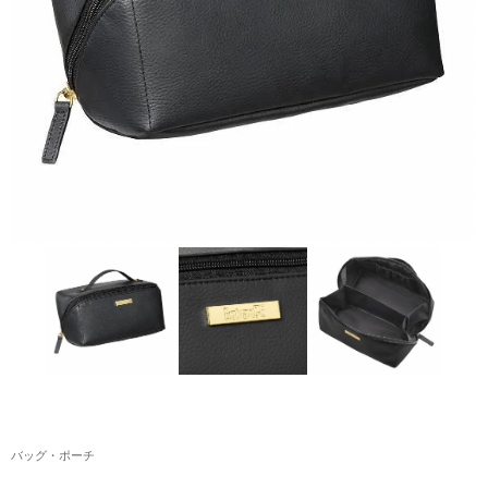
アクリルスタンド・アクセサリー・帽子
缶バッジ・ステッカー
生活雑貨・菓子・ゲーム
工藤大輝グッズ
岩岡徹グッズ
大野雄大グッズ
花村想太｜Natural Lag(ナチュラルラグ)グッズ
和田颯｜Wagic Hour Worksグッズ
写真集・パンフレット
クリスマスアイテム
バッグ・ポーチ
EC限定グッズ