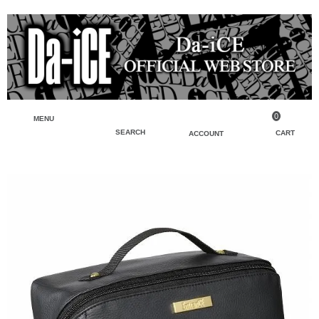
0
MENU
SEARCH
CART
ACCOUNT
ペンライト・ブレスレットライト
マイアカウント
検索
フェイスタオル・タオル
会員登録
Tシャツ・シャツ
ログイン
パーカー・スウェット・ブルゾン
バッグ・ポーチ
キーホルダー・チャーム