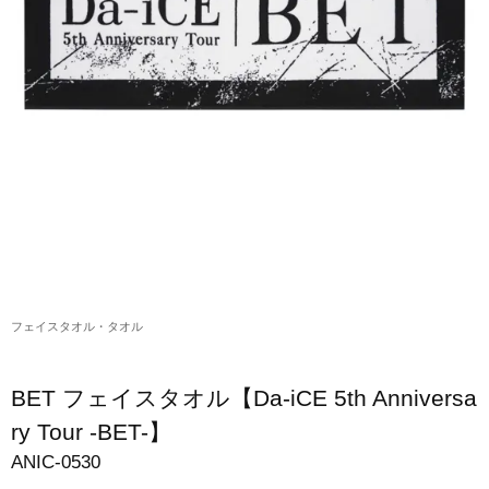
アクリルスタンド・アクセサリー・帽子
缶バッジ・ステッカー
生活雑貨・菓子・ゲーム
工藤大輝グッズ
岩岡徹グッズ
大野雄大グッズ
花村想太｜Natural Lag(ナチュラルラグ)グッズ
フェイスタオル・タオル
和田颯｜Wagic Hour Worksグッズ
写真集・パンフレット
BET フェイスタオル【Da-iCE 5th Anniversa
クリスマスアイテム
ry Tour -BET-】
ANIC-0530
EC限定グッズ