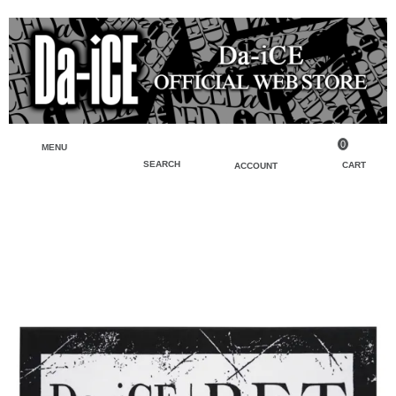
0
MENU
SEARCH
CART
ACCOUNT
ペンライト・ブレスレットライト
マイアカウント
検索
フェイスタオル・タオル
会員登録
Tシャツ・シャツ
ログイン
パーカー・スウェット・ブルゾン
バッグ・ポーチ
キーホルダー・チャーム