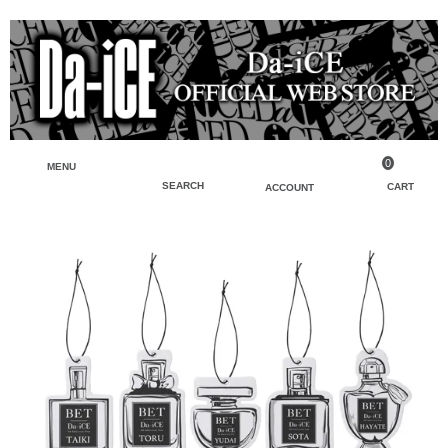
0
MENU
SEARCH
CART
ACCOUNT
ペンライト・ブレスレットライト
マイアカウント
検索
フェイスタオル・タオル
会員登録
Tシャツ・シャツ
ログイン
パーカー・スウェット・ブルゾン
バッグ・ポーチ
キーホルダー・チャーム