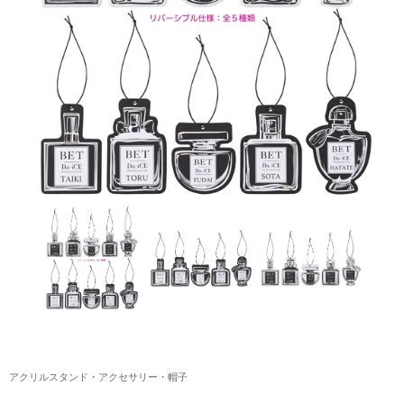
アクリルスタンド・アクセサリー・帽子
缶バッジ・ステッカー
生活雑貨・菓子・ゲーム
工藤大輝グッズ
岩岡徹グッズ
大野雄大グッズ
花村想太｜Natural Lag(ナチュラルラグ)グッズ
和田颯｜Wagic Hour Worksグッズ
写真集・パンフレット
クリスマスアイテム
アクリルスタンド・アクセサリー・帽子
EC限定グッズ