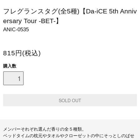
スマホケース・モバイルバッテリー
フレグランスタグ(全5種)【Da-iCE 5th Anniv
ersary Tour -BET-】
会場限定グッズ
ANIC-0535
815円(税込)
購入数
メンバーそれぞれ選んだ香りの全５種類。
ベッドタイムの枕元やタオルやクローゼットの中にそっとしのばせ