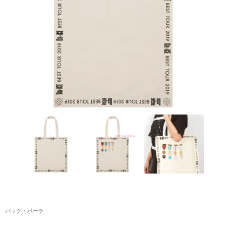
アクリルスタンド・アクセサリー・帽子
缶バッジ・ステッカー
生活雑貨・菓子・ゲーム
工藤大輝グッズ
岩岡徹グッズ
大野雄大グッズ
花村想太｜Natural Lag(ナチュラルラグ)グッズ
和田颯｜Wagic Hour Worksグッズ
写真集・パンフレット
クリスマスアイテム
バッグ・ポーチ
EC限定グッズ