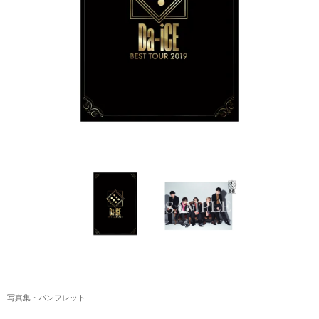
アクリルスタンド・アクセサリー・帽子
缶バッジ・ステッカー
生活雑貨・菓子・ゲーム
工藤大輝グッズ
岩岡徹グッズ
大野雄大グッズ
花村想太｜Natural Lag(ナチュラルラグ)グッズ
和田颯｜Wagic Hour Worksグッズ
写真集・パンフレット
クリスマスアイテム
写真集・パンフレット
EC限定グッズ