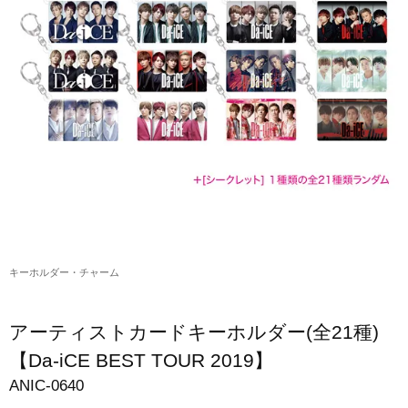
アクリルスタンド・アクセサリー・帽子
缶バッジ・ステッカー
生活雑貨・菓子・ゲーム
工藤大輝グッズ
岩岡徹グッズ
大野雄大グッズ
花村想太｜Natural Lag(ナチュラルラグ)グッズ
キーホルダー・チャーム
和田颯｜Wagic Hour Worksグッズ
写真集・パンフレット
アーティストカードキーホルダー(全21種)
クリスマスアイテム
【Da-iCE BEST TOUR 2019】
ANIC-0640
EC限定グッズ