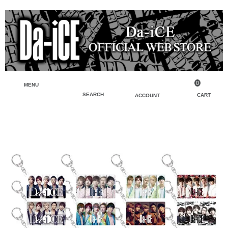
0
MENU
SEARCH
CART
ACCOUNT
ペンライト・ブレスレットライト
マイアカウント
検索
フェイスタオル・タオル
会員登録
Tシャツ・シャツ
ログイン
パーカー・スウェット・ブルゾン
バッグ・ポーチ
キーホルダー・チャーム