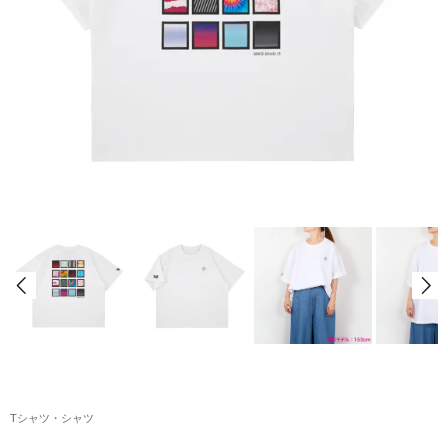
アクリルスタンド・アクセサリー・帽子
缶バッジ・ステッカー
生活雑貨・菓子・ゲーム
工藤大輝グッズ
岩岡徹グッズ
大野雄大グッズ
花村想太｜Natural Lag(ナチュラルラグ)グッズ
和田颯｜Wagic Hour Worksグッズ
写真集・パンフレット
クリスマスアイテム
Tシャツ・シャツ
EC限定グッズ