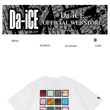
0
MENU
SEARCH
CART
ACCOUNT
ペンライト・ブレスレットライト
マイアカウント
検索
フェイスタオル・タオル
会員登録
Tシャツ・シャツ
ログイン
パーカー・スウェット・ブルゾン
バッグ・ポーチ
キーホルダー・チャーム