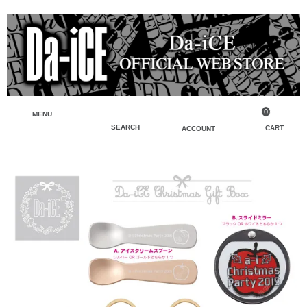
0
MENU
SEARCH
CART
ACCOUNT
ペンライト・ブレスレットライト
マイアカウント
検索
フェイスタオル・タオル
会員登録
Tシャツ・シャツ
ログイン
パーカー・スウェット・ブルゾン
バッグ・ポーチ
キーホルダー・チャーム