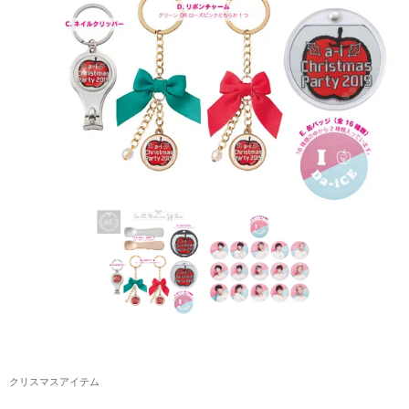
アクリルスタンド・アクセサリー・帽子
缶バッジ・ステッカー
生活雑貨・菓子・ゲーム
工藤大輝グッズ
岩岡徹グッズ
大野雄大グッズ
花村想太｜Natural Lag(ナチュラルラグ)グッズ
和田颯｜Wagic Hour Worksグッズ
写真集・パンフレット
クリスマスアイテム
クリスマスアイテム
EC限定グッズ