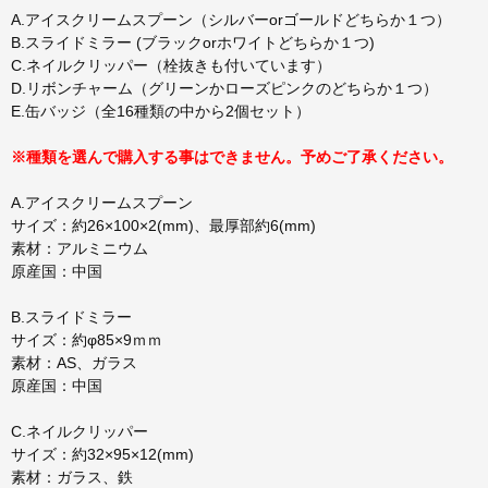
A.アイスクリームスプーン（シルバーorゴールドどちらか１つ）
B.スライドミラー (ブラックorホワイトどちらか１つ)
C.ネイルクリッパー（栓抜きも付いています）
D.リボンチャーム（グリーンかローズピンクのどちらか１つ）
E.缶バッジ（全16種類の中から2個セット）
※種類を選んで購入する事はできません。予めご了承ください。
A.アイスクリームスプーン
サイズ：約26×100×2(mm)、最厚部約6(mm)
素材：アルミニウム
原産国：中国
B.スライドミラー
サイズ：約φ85×9ｍｍ
素材：AS、ガラス
原産国：中国
C.ネイルクリッパー
サイズ：約32×95×12(mm)
素材：ガラス、鉄