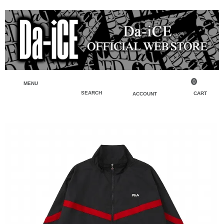
0
MENU
SEARCH
CART
ACCOUNT
ペンライト・ブレスレットライト
マイアカウント
検索
フェイスタオル・タオル
会員登録
Tシャツ・シャツ
ログイン
パーカー・スウェット・ブルゾン
バッグ・ポーチ
キーホルダー・チャーム