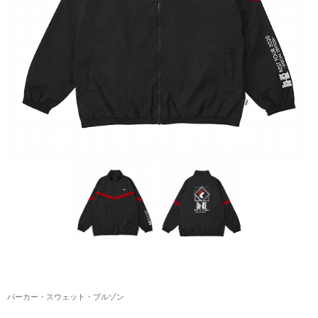
アクリルスタンド・アクセサリー・帽子
缶バッジ・ステッカー
生活雑貨・菓子・ゲーム
工藤大輝グッズ
岩岡徹グッズ
大野雄大グッズ
花村想太｜Natural Lag(ナチュラルラグ)グッズ
和田颯｜Wagic Hour Worksグッズ
写真集・パンフレット
クリスマスアイテム
パーカー・スウェット・ブルゾン
EC限定グッズ