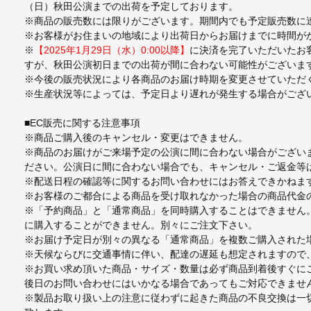
（日）秋田公演までの出荷を予定しております。
※商品の販売数には限りがございます。期間内でも予定販売数に達し
※お客様がお住まいの地域により出荷日からお届けまでに時間が
※
【2025年1月29日（水）0:00以降】
に決済を完了いただいたお客
すが、秋田公演初日までの出荷が間に合わない可能性がございま
※今後の販売状況により各商品のお届け時期を変更させていただ
※生産状況等によっては、予定日より遅れが発生する場合がござ
■EC販売に関する注意事項
※商品ご購入後のキャンセル・変更はできません。
※商品のお届けがご来場予定の公演に間に合わない場合がござい
ださい。公演日に間に合わない場合でも、キャンセル・ご返金等
※配送日程の確認等に関するお問い合わせにはお答えできかねま
※お客様のご都合による商品を受け取れなかった場合の商品代金
※「予約商品」と「通常商品」を同時購入することはできません
に購入することができません。別々にご注文下さい。
※お届け予定日が別々の異なる「通常商品」を複数ご購入された
※天候ならびに交通事情に伴い、配達の遅延も想定されますので
※お買い求め頂いた商品・サイズ・数量は必ず商品到着後すぐに
後日のお問い合わせにはいかなる場合であってもご対応できませ
※製品お取り扱い上の注意に従わずに起きた商品の不良交換は一