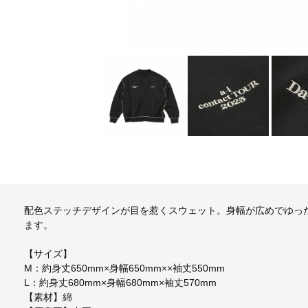
配色ステッチデザインが目を惹くスウェット。身幅が広めでゆっ
ます。
【サイズ】
M：約身丈650mm×身幅650mm××袖丈550mm
L：約身丈680mm×身幅680mm×袖丈570mm
【素材】綿