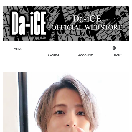
0
MENU
SEARCH
CART
ACCOUNT
ペンライト・ブレスレットライト
マイアカウント
検索
フェイスタオル・タオル
会員登録
Tシャツ・シャツ
ログイン
パーカー・スウェット・ブルゾン
バッグ・ポーチ
キーホルダー・チャーム