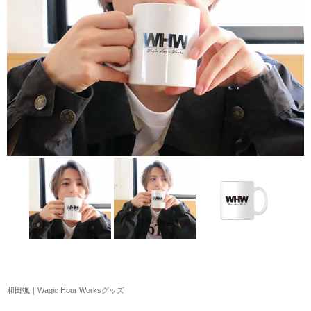
アクリルスタンド・アクセサリー・帽子
缶バッジ・ステッカー
生活雑貨・菓子・ゲーム
工藤大輝グッズ
岩岡徹グッズ
大野雄大グッズ
花村想太｜Natural Lag(ナチュラルラグ)グッズ
和田颯｜Wagic Hour Worksグッズ
写真集・パンフレット
クリスマスアイテム
和田颯｜Wagic Hour Worksグッズ
EC限定グッズ