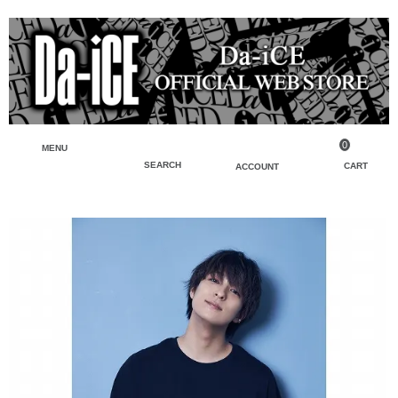
0
MENU
SEARCH
CART
ACCOUNT
ペンライト・ブレスレットライト
マイアカウント
検索
フェイスタオル・タオル
会員登録
Tシャツ・シャツ
ログイン
パーカー・スウェット・ブルゾン
バッグ・ポーチ
キーホルダー・チャーム