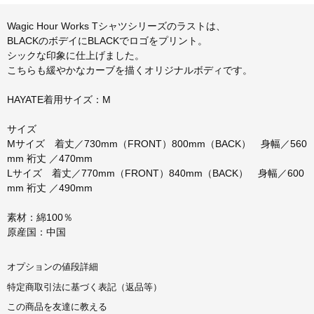
Wagic Hour Works Tシャツシリーズのラストは、
BLACKのボデイにBLACKでロゴをプリント。
シックな印象に仕上げました。
こちらも緩やかなカーブを描くオリジナルボディです。
HAYATE着用サイズ：M
サイズ
Mサイズ 着丈／730mm（FRONT）800mm（BACK） 身幅／560
mm 裄丈 ／470mm
Lサイズ 着丈／770mm（FRONT）840mm（BACK） 身幅／600
mm 裄丈 ／490mm
素材：綿100％
原産国：中国
オプションの値段詳細
特定商取引法に基づく表記（返品等）
この商品を友達に教える