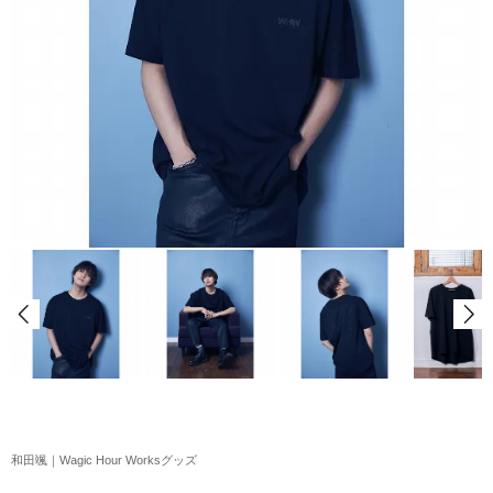
アクリルスタンド・アクセサリー・帽子
缶バッジ・ステッカー
生活雑貨・菓子・ゲーム
工藤大輝グッズ
岩岡徹グッズ
大野雄大グッズ
花村想太｜Natural Lag(ナチュラルラグ)グッズ
和田颯｜Wagic Hour Worksグッズ
写真集・パンフレット
クリスマスアイテム
和田颯｜Wagic Hour Worksグッズ
EC限定グッズ